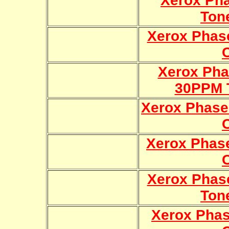
Xerox Ph
Ton
Xerox Phas
Xerox Ph
30PPM 
Xerox Phase
Xerox Phas
Xerox Phas
Ton
Xerox Phas