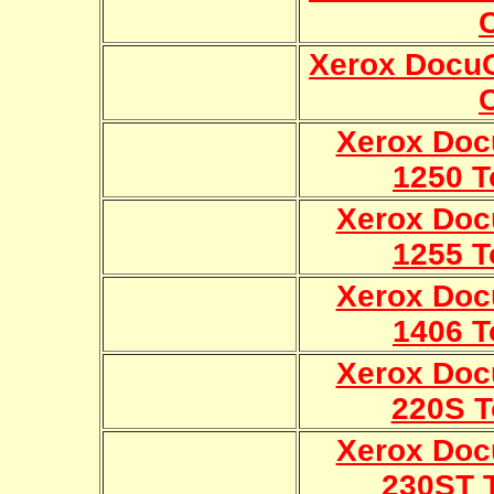
Xerox DocuC
Xerox Doc
1250 T
Xerox Doc
1255 T
Xerox Doc
1406 T
Xerox Doc
220S T
Xerox Doc
230ST 