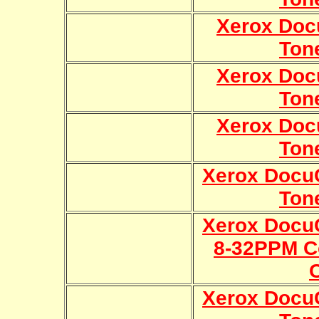
Xerox Doc
Ton
Xerox Doc
Ton
Xerox Doc
Ton
Xerox DocuC
Ton
Xerox DocuC
8-32PPM Co
Xerox DocuC