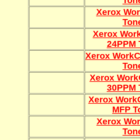
Ton
Xerox Wor
Ton
Xerox Wor
24PPM 
Xerox WorkC
Ton
Xerox Work
30PPM 
Xerox Work
MFP T
Xerox Wor
Ton