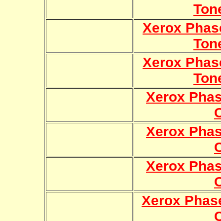
Ton
Xerox Phas
Ton
Xerox Phas
Ton
Xerox Phas
Xerox Phas
Xerox Phas
Xerox Phas