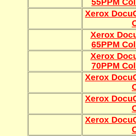
55PPM Col
Xerox DocuC
Xerox Docu
65PPM Col
Xerox Docu
70PPM Col
Xerox DocuC
Xerox DocuC
Xerox DocuC