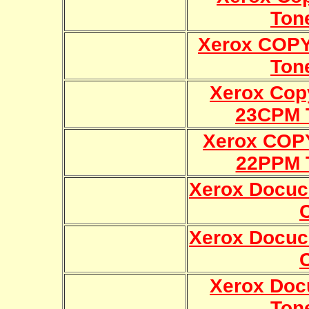
Ton
Xerox COP
Ton
Xerox Cop
23CPM 
Xerox COP
22PPM 
Xerox Docuc
Xerox Docuc
Xerox Doc
Ton