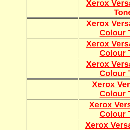
Xerox Ver
Ton
Xerox Ver
Colour 
Xerox Ver
Colour 
Xerox Ver
Colour 
Xerox Ve
Colour 
Xerox Ver
Colour 
Xerox Ver