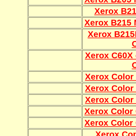
Xerox B21
Xerox B215 
Xerox B215
Xerox C60X 
Xerox Color
Xerox Color
Xerox Color
Xerox Color
Xerox Color
Xerox Co