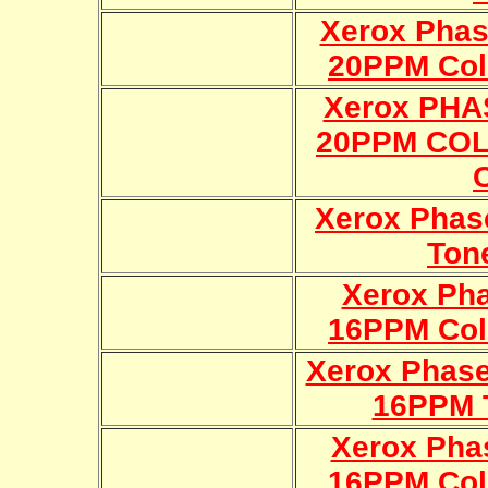
Xerox Phas
20PPM Col
Xerox PHA
20PPM COL
Xerox Phas
Ton
Xerox Pha
16PPM Col
Xerox Phase
16PPM 
Xerox Pha
16PPM Col